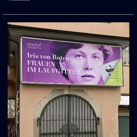
Mass
&
Fieber
:
DER
NEUE
PRINZENSPIEGEL