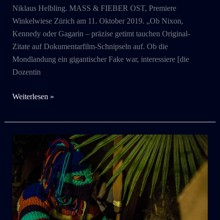
Niklaus Helbling. MASS & FIEBER OST, Premiere
Winkelwiese Zürich am 11. Oktober 2019. „Ob Nixon,
Kennedy oder Gagarin – präzise getimt tauchen Original-
Zitate auf Dokumentarfilm-Schnipseln auf. Ob die
Mondlandung ein gigantischer Fake war, interessiere [die
Dozentin
2019
Weiterlesen »
:
Mass
&
Fieber
OST
:
DIE
MONDMASCHINE