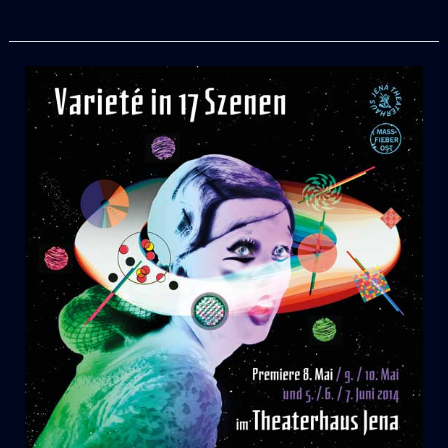
Mass
&
Fieber
:
STURM
IN
PATUMBAH