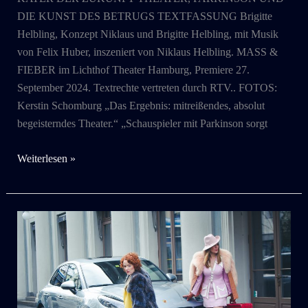
DIE KUNST DES BETRUGS TEXTFASSUNG Brigitte
Helbling, Konzept Niklaus und Brigitte Helbling, mit Musik
von Felix Huber, inszeniert von Niklaus Helbling. MASS &
FIEBER im Lichthof Theater Hamburg, Premiere 27.
September 2024. Textrechte vertreten durch RTV.. FOTOS:
Kerstin Schomburg „Das Ergebnis: mitreißendes, absolut
begeisterndes Theater.“ „Schauspieler mit Parkinson sorgt
2024
Weiterlesen »
Mass
&
Fieber
OST:
KATER
DER
ZUKUNFT