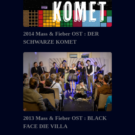
2014 Mass & Fieber OST : DER
SCHWARZE KOMET
2013
Mass
&
Fieber
OST
:
BLACK
FACE
DIE
2013 Mass & Fieber OST : BLACK
VILLA
FACE DIE VILLA