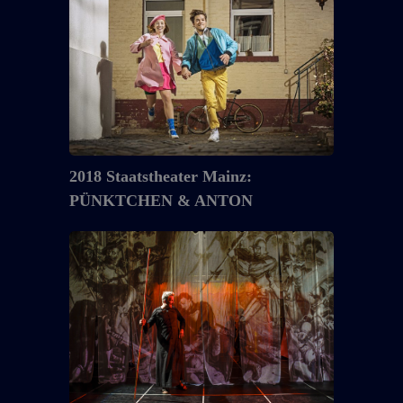
Staatstheater
Mainz:
PÜNKTCHEN
&
ANTON
2018 Staatstheater Mainz:
PÜNKTCHEN & ANTON
2018
Theater
Kanton
Zürich:
ZWINGLI
ROADSHOW