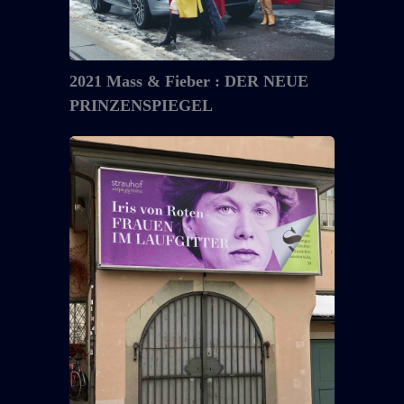
DER
NEUE
PRINZENSPIEGEL
2021 Mass & Fieber : DER NEUE
PRINZENSPIEGEL
2021
Mass
&
Fieber
:
FRAUEN
IM
LAUFGITTER