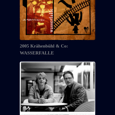
&
Co:
WASSERFALLE
2005 Krähenbühl & Co:
WASSERFALLE
2005
Theater
Basel:
KING
PLACEBO