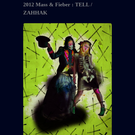
2012 Mass & Fieber : TELL /
ZAHHAK
2012
Mass
&
Fieber
OST
:
FALL
OUT
GIRL