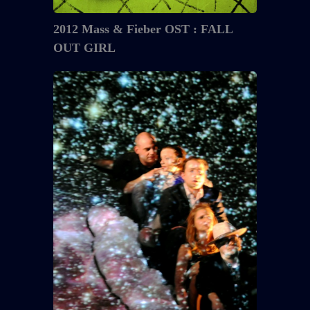
2012 Mass & Fieber OST : FALL
OUT GIRL
2010
Mass
&
Fieber
:
GELD
UND
GOTT