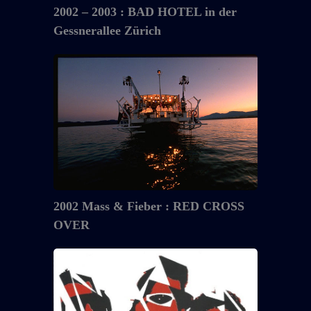
Zürich
2002 – 2003 : BAD HOTEL in der
Gessnerallee Zürich
2002
Mass
&
Fieber
:
RED
CROSS
OVER
2002 Mass & Fieber : RED CROSS
OVER
2001
MAS:
DANCE
–