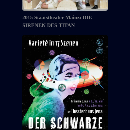
TITAN
2015 Staatstheater Mainz: DIE
SIRENEN DES TITAN
2014
Mass
&
Fieber
OST
:
DER
SCHWARZE
KOMET