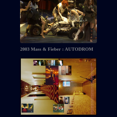
Mass
&
Fieber
:
AUTODROM
2003 Mass & Fieber : AUTODROM
2002
–
2003
:
BAD
HOTEL
in
der
Gessnerallee