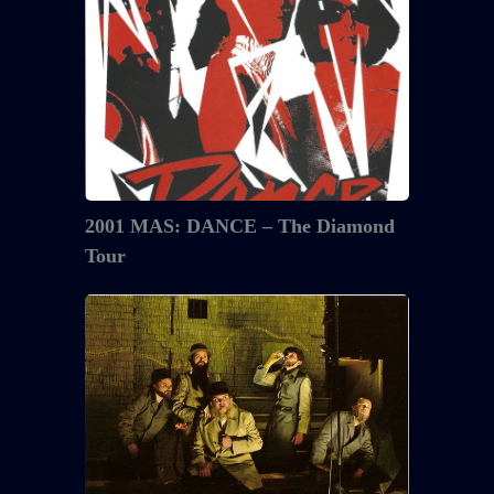
The
Diamond
Tour
2001 MAS: DANCE – The Diamond
Tour
2001
Mass
&
Fieber
:
KRAZY
KAT