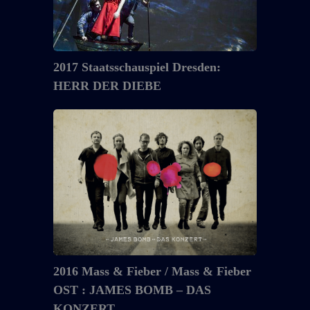
DIEBE
2017 Staatsschauspiel Dresden:
HERR DER DIEBE
2016
Mass
&
Fieber
/
Mass
&
Fieber
OST
:
2016 Mass & Fieber / Mass & Fieber
JAMES
OST : JAMES BOMB – DAS
BOMB
KONZERT