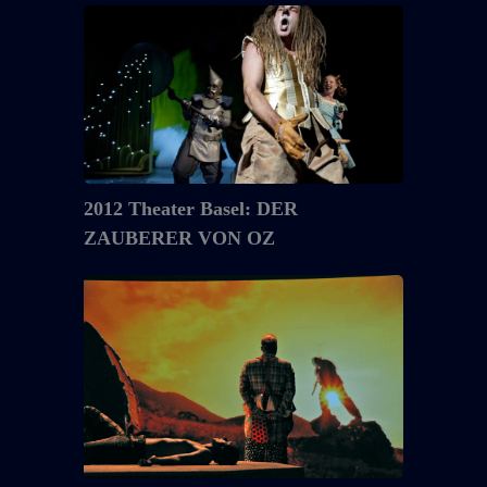
2012
Theater
Basel:
DER
ZAUBERER
VON
OZ
2012 Theater Basel: DER
ZAUBERER VON OZ
2012
Mass
&
Fieber
:
TELL
/
ZAHHAK