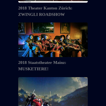
2018 Theater Kanton Zürich:
ZWINGLI ROADSHOW
2018
Staatstheater
Mainz:
MUSKETIERE!
2018 Staatstheater Mainz:
MUSKETIERE!
2017
Staatsschauspiel
Dresden:
HERR
DER