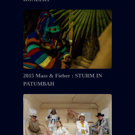
–
DAS
2015
KONZERT
Mass
&
Fieber
:
STURM
IN
PATUMBAH
2015 Mass & Fieber : STURM IN
PATUMBAH
2015
Staatstheater
Mainz:
DIE
SIRENEN
DES