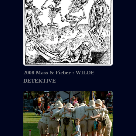
Mass
&
Fieber
:
WILDE
DETEKTIVE
2008 Mass & Fieber : WILDE
DETEKTIVE
2008
Mass
&
Fieber
:
TIERPARK