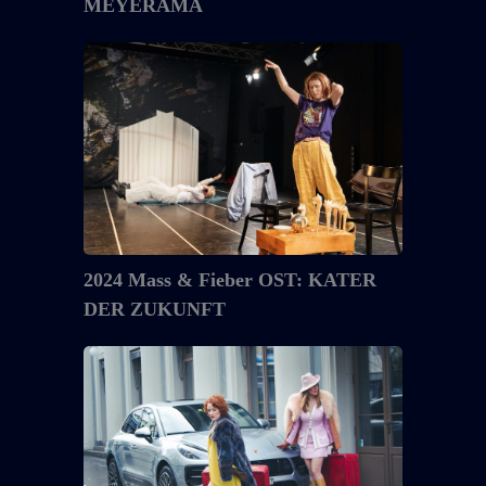
MEYERAMA
2024
Mass
&
Fieber
OST:
KATER
DER
ZUKUNFT
2024 Mass & Fieber OST: KATER
DER ZUKUNFT
2021
Mass
&
Fieber
: