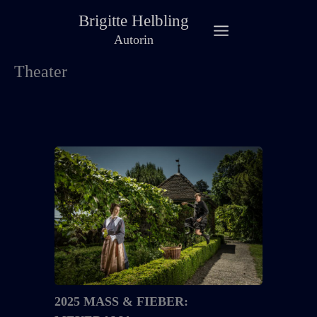
Zum
Brigitte Helbling
Inhalt
Autorin
springen
Theater
2025
MASS
&
FIEBER:
MEYERAMA
2025 MASS & FIEBER: