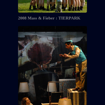
2008 Mass & Fieber : TIERPARK
2008
Mass
&
Fieber
:
DIE
SCHWARZE
KAMMER