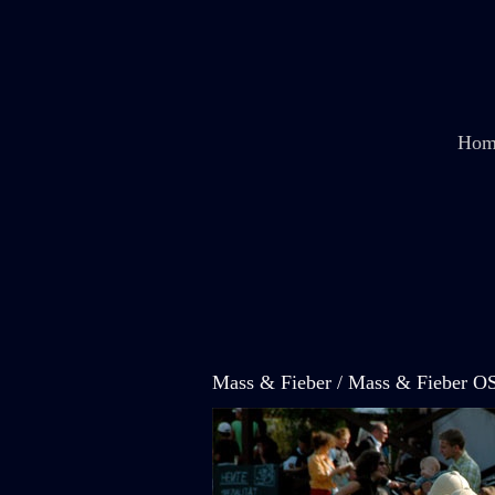
Zum
Inhalt
springen
Hom
Mass & Fieber / Mass & Fieber O