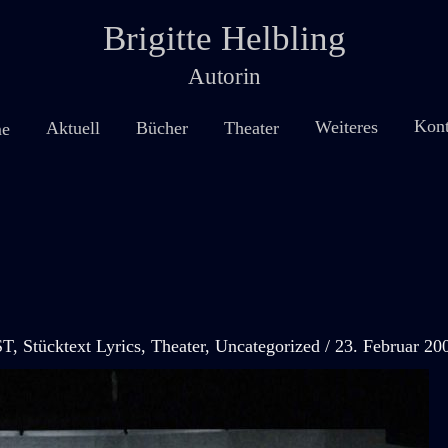
Brigitte Helbling
Autorin
Kont
Weiteres
Theater
Aktuell
Bücher
e
ST
,
Stücktext Lyrics
,
Theater
,
Uncategorized
/
23. Februar 20