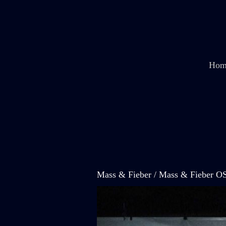
Zum
Inhalt
springen
Hom
Mass & Fieber / Mass & Fieber O