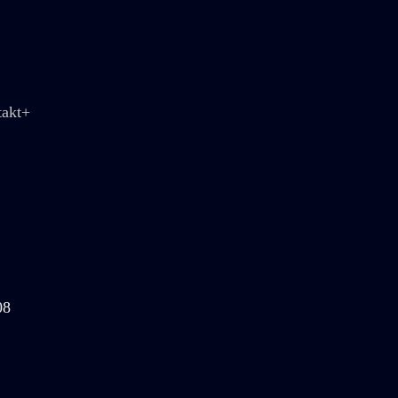
akt+
08