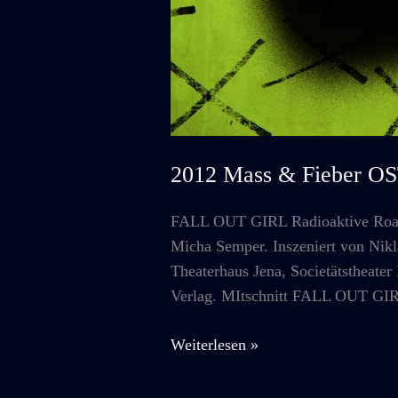
2012 Mass & Fieber O
FALL OUT GIRL Radioaktive Road
Micha Semper. Inszeniert von Ni
Theaterhaus Jena, Societätstheater
Verlag. MItschnitt FALL OUT GIR
2012
Weiterlesen »
Mass
&