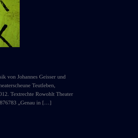
k von Johannes Geisser und
eaterscheune Teutleben,
2012. Textrechte Rowohlt Theater
4876783 „Genau in […]