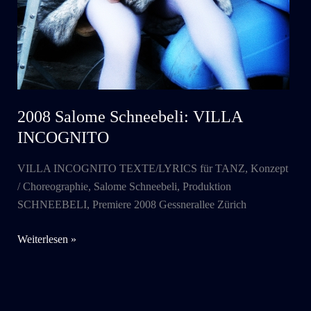
2008 Salome Schneebeli: VILLA
INCOGNITO
VILLA INCOGNITO TEXTE/LYRICS für TANZ, Konzept
/ Choreographie, Salome Schneebeli, Produktion
SCHNEEBELI, Premiere 2008 Gessnerallee Zürich
2008
Weiterlesen »
Salome
Schneebeli:
VILLA
INCOGNITO