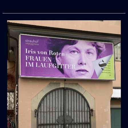
Mass
&
Fieber
:
DER
NEUE
PRINZENSPIEGEL