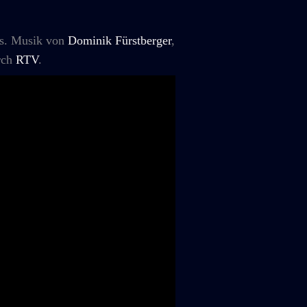
as. Musik von
Dominik Fürstberger
,
urch
RTV
.