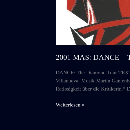
2001 MAS: DANCE – T
DANCE: The Diamond Tour TEXTE f
Villanueva. Musik Martin Gantenbe
Ratlosigkeit über die Kritikerin
2001
Weiterlesen »
MAS:
DANCE
–