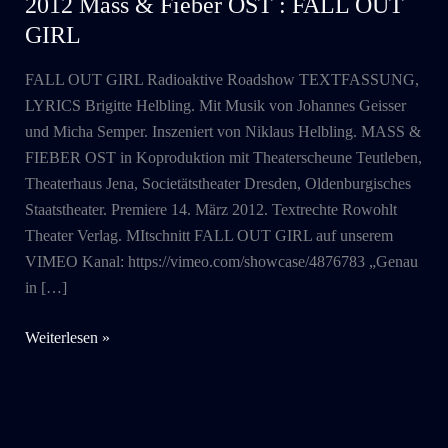
2012 Mass & Fieber OST : FALL OUT
GIRL
FALL OUT GIRL Radioaktive Roadshow TEXTFASSUNG,
LYRICS Brigitte Helbling. Mit Musik von Johannes Geisser
und Micha Semper. Inszeniert von Niklaus Helbling. MASS &
FIEBER OST in Koproduktion mit Theaterscheune Teutleben,
Theaterhaus Jena, Societätstheater Dresden, Oldenburgisches
Staatstheater. Premiere 14. März 2012. Textrechte Rowohlt
Theater Verlag. MItschnitt FALL OUT GIRL auf unserem
VIMEO Kanal: https://vimeo.com/showcase/4876783 „Genau
in […]
2012
Weiterlesen »
Mass
&
Fieber
OST