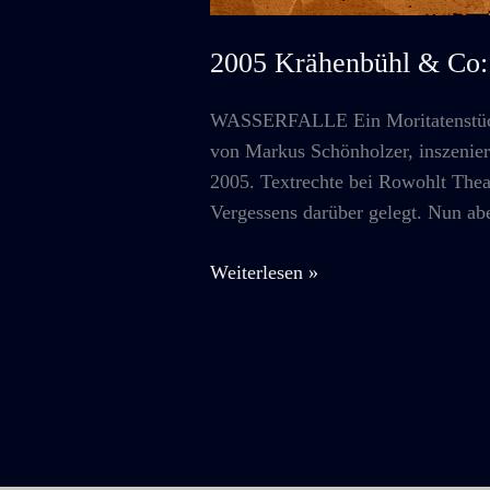
2005 Krähenbühl & C
WASSERFALLE Ein Moritatenstück 
von Markus Schönholzer, inszenie
2005. Textrechte bei Rowohlt Theat
Vergessens darüber gelegt. Nun ab
2005
Weiterlesen »
Krähenbühl
&
Co:
WASSERFALLE