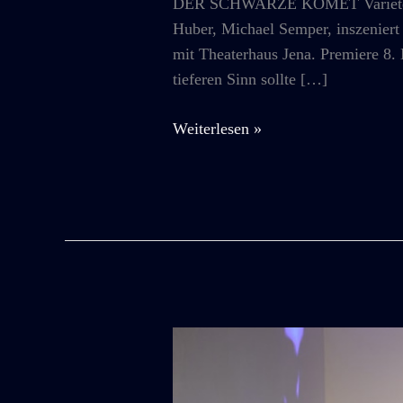
DER SCHWARZE KOMET Varieté in 
Huber, Michael Semper, inszenier
mit Theaterhaus Jena. Premiere 8.
tieferen Sinn sollte […]
2014
Weiterlesen »
Mass
&
Fieber
OST
:
DER
SCHWARZE
KOMET