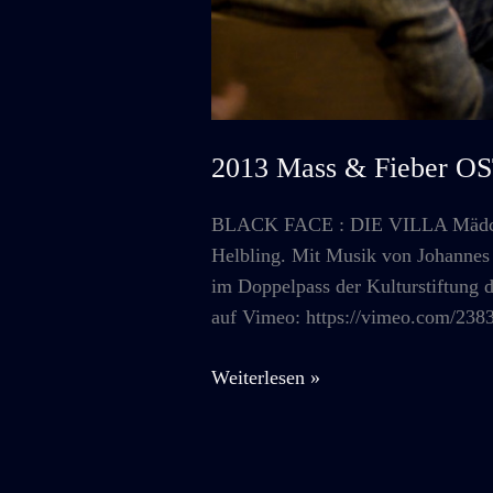
2013 Mass & Fieber 
BLACK FACE : DIE VILLA Mädc
Helbling. Mit Musik von Johannes
im Doppelpass der Kulturstiftung 
auf Vimeo: https://vimeo.com/23
2013
Weiterlesen »
Mass
&
Fieber