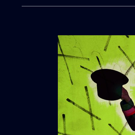
OST
:
BLACK
FACE
DIE
VILLA