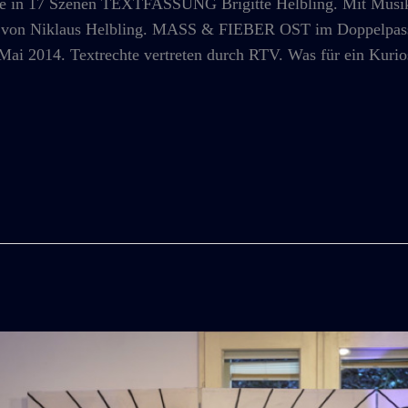
17 Szenen TEXTFASSUNG Brigitte Helbling. Mit Musik v
t von Niklaus Helbling. MASS & FIEBER OST im Doppelpass 
 Mai 2014. Textrechte vertreten durch RTV. Was für ein Kuri