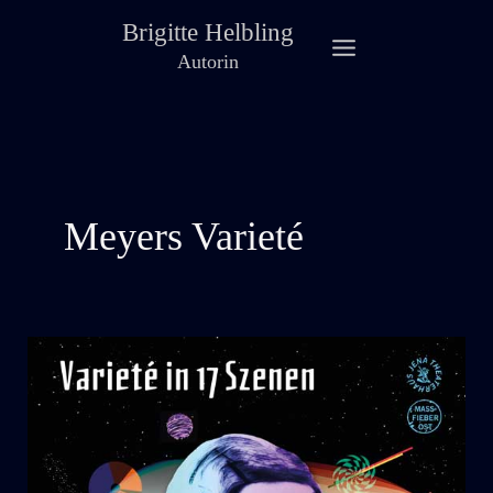
Zum
Brigitte Helbling
Inhalt
Autorin
springen
Meyers Varieté