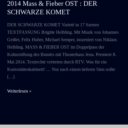
2014 Mass & Fieber OST : DER
SCHWARZE KOMET
DER SCHWARZE KOMET Varieté in 17 Szenen
TEXTFASSUNG Brigitte Helbling. Mit Musik von Johannes
Geißer, Felix Huber, Michael Semper, inszeniert von Niklaus
Helbling. MASS & FIEBER OST im Doppelpass der
Kulturstiftung des Bundes mit Theaterhaus Jena. Premiere 8.
Mai 2014. Textrechte vertreten durch RTV. Was für ein
Kuriositätenkabinett! … Nur nach einem tieferen Sinn sollte
[…]
2014
Weiterlesen »
Mass
&
Fieber
OST
: