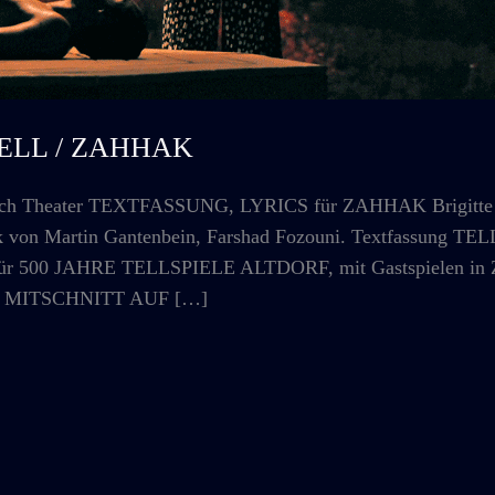
 TELL / ZAHHAK
 Theater TEXTFASSUNG, LYRICS für ZAHHAK Brigitte Hel
sik von Martin Gantenbein, Farshad Fozouni. Textfassung 
500 JAHRE TELLSPIELE ALTDORF, mit Gastspielen in Zür
R MITSCHNITT AUF […]