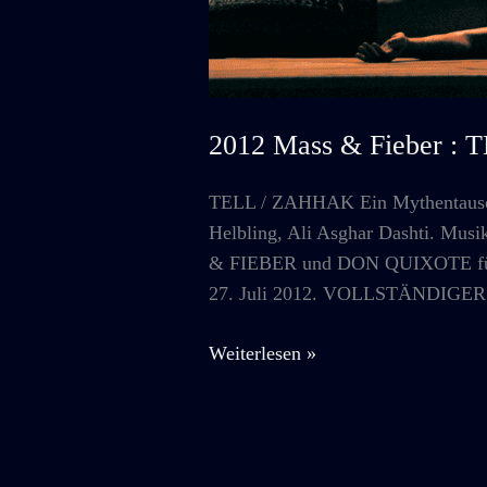
2012 Mass & Fieber :
TELL / ZAHHAK Ein Mythentausch
Helbling, Ali Asghar Dashti. Mu
& FIEBER und DON QUIXOTE für 
27. Juli 2012. VOLLSTÄNDIGE
2012
Weiterlesen »
Mass
&
Fieber
: