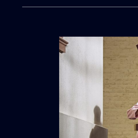
Fieber
OST
:
DIE
MONDMASCHINE