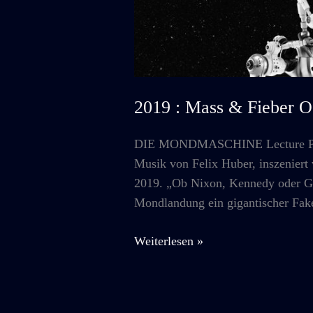
2019 : Mass & Fiebe
DIE MONDMASCHINE Lecture Perf
Musik von Felix Huber, inszenie
2019. „Ob Nixon, Kennedy oder Gag
Mondlandung ein gigantischer Fake
2019
Weiterlesen »
:
Mass
&