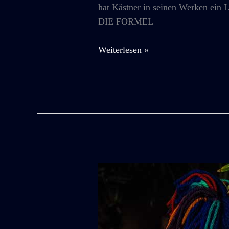
hat Kästner in seinen Werken ein L
DIE FORMEL
2018
Weiterlesen »
Staatstheater
Mainz:
PÜNKTCHEN
&
ANTON