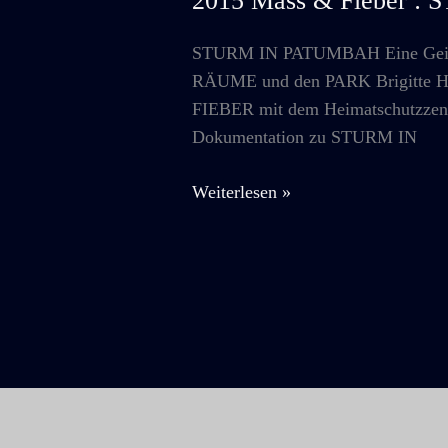
2015 Mass & Fieber 
STURM IN PATUMBAH Eine Geiste
RÄUME und den PARK Brigitte Hel
FIEBER mit dem Heimatschutzzentru
Dokumentation zu STURM IN
2015
Weiterlesen »
Mass
&
Fieber
:
STURM
IN
PATUMBAH