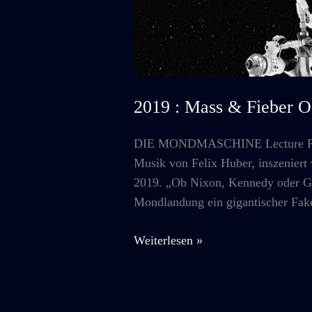
2019 : Mass & Fiebe
DIE MONDMASCHINE Lecture Perf
Musik von Felix Huber, inszenie
2019. „Ob Nixon, Kennedy oder Gag
Mondlandung ein gigantischer Fake
2019
Weiterlesen »
:
Mass
&