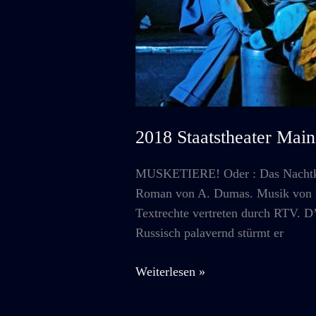
2018 Staatstheater M
MUSKETIERE! Oder : Das Nachtkla
Roman von A. Dumas. Musik von Do
Textrechte vertreten durch RTV. D
Russisch palavernd stürmt er
2018
Weiterlesen »
Staatstheater
Mainz: