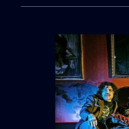
Fieber
OST
:
DIE
MONDMASCHINE