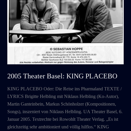
2005 Theater Basel: KING PLACEBO
KING PLACEBO Oder: Die Reise ins Pharmaland TEXTE /
LYRICS Brigitte Helbling mit Niklaus Helbling (Ko-Autor),
Martin Ganteinbein, Markus Schönholzer (Kompositionen,
Songs), inszeniert von Niklaus Helbling. UA Theater Basel, 6.
Januar 2005. Textrechte bei Rowohlt Theater Verlag. „Es ist
gleichzeitig sehr ambitioniert und völlig hilflos.“ KING